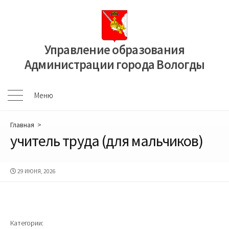
Перейти
к
содержимому
Управление образования
Администрации города Вологды
Меню
Меню
Главная
>
учитель труда (для мальчиков)
ДАТА
29 ИЮНЯ, 2026
ПУБЛИКАЦИИ
Категории: