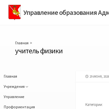
Перейти
к
Управление образования Ад
содержимому
Главная
>
учитель физики
Главная
ДАТА
29 ИЮНЯ, 202
ПУБЛИКАЦИИ
Учреждения
Управление
Категории:
Профориентация