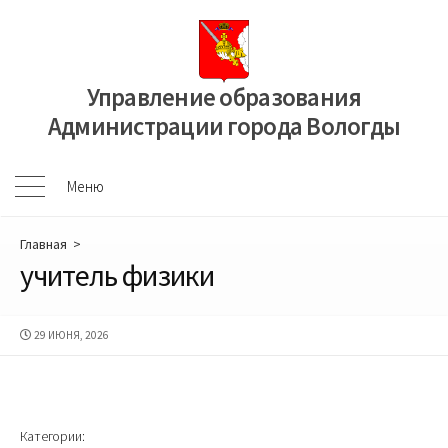
Перейти
к
содержимому
Управление образования
Администрации города Вологды
Меню
Меню
Главная
>
учитель физики
ДАТА
29 ИЮНЯ, 2026
ПУБЛИКАЦИИ
Категории: