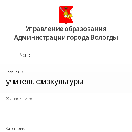
Перейти
к
содержимому
Управление образования
Администрации города Вологды
Меню
Меню
Главная
>
учитель физкультуры
ДАТА
29 ИЮНЯ, 2026
ПУБЛИКАЦИИ
Категории: