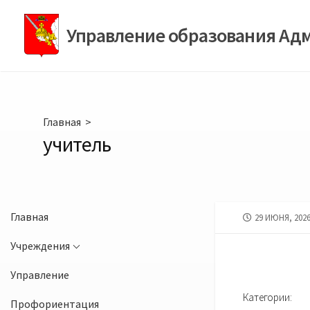
Перейти
к
Управление образования Ад
содержимому
Главная
>
учитель
Главная
ДАТА
29 ИЮНЯ, 202
ПУБЛИКАЦИИ
Учреждения
Управление
Категории:
Профориентация