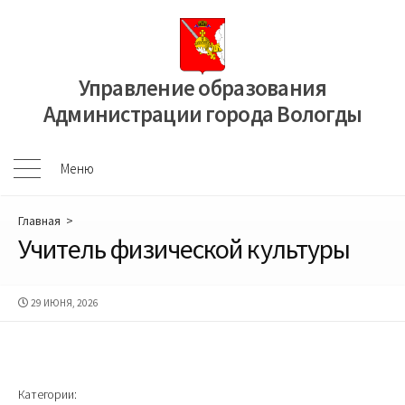
Перейти
к
содержимому
Управление образования
Администрации города Вологды
Меню
Меню
Главная
>
Учитель физической культуры
ДАТА
29 ИЮНЯ, 2026
ПУБЛИКАЦИИ
Категории: