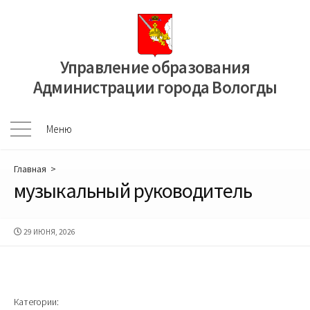
Перейти
к
содержимому
Управление образования
Администрации города Вологды
Меню
Меню
Главная
>
музыкальный руководитель
ДАТА
29 ИЮНЯ, 2026
ПУБЛИКАЦИИ
Категории: