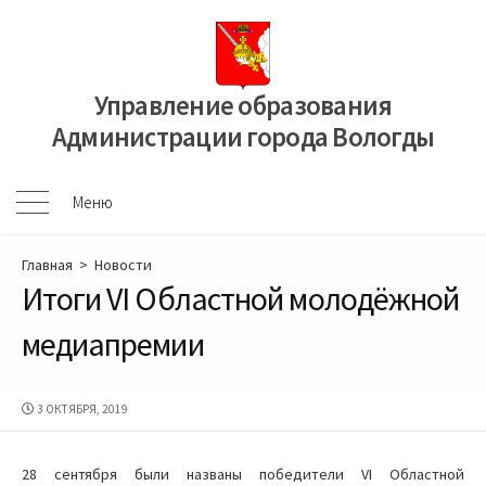
Перейти
к
содержимому
Управление образования
Администрации города Вологды
Меню
Меню
Главная
>
Новости
Итоги VI Областной молодёжной
медиапремии
ДАТА
3 ОКТЯБРЯ, 2019
ПУБЛИКАЦИИ
28 сентября были названы победители VI Областной