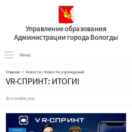
Перейти
к
содержимому
Управление образования
Администрации города Вологды
Меню
Меню
Главная
>
Новости
/
Новости учреждений
VR-СПРИНТ: ИТОГИ!
ДАТА
19 НОЯБРЯ, 2020
ПУБЛИКАЦИИ