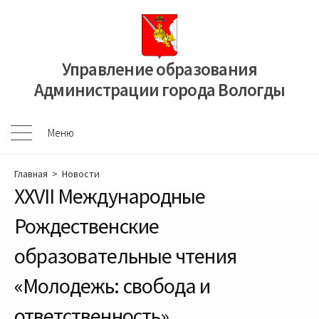
Перейти
к
содержимому
Управление образования
Администрации города Вологды
Меню
Меню
Главная
>
Новости
XXVII Международные
Рождественские
образовательные чтения
«Молодежь: свобода и
ответственность»