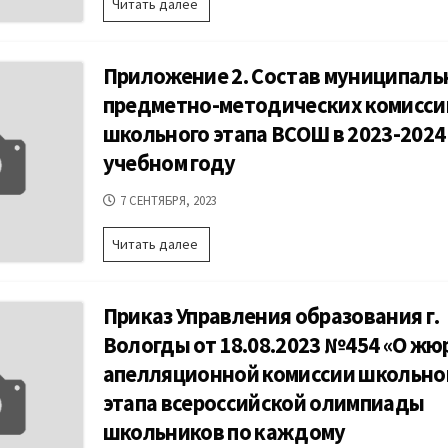
Приложение
Читать далее
1.
Положение
о
Приложение 2. Состав муниципал
муниципальных
предметно-
предметно-методических комисси
методических
школьного этапа ВСОШ в 2023-2024
комиссиях
школьного
учебном году
этапа
ВСОШ
ДАТА
7 СЕНТЯБРЯ, 2023
ПУБЛИКАЦИИ
Приложение
Читать далее
2.
Состав
муниципальных
Приказ Управления образования г.
предметно-
методических
Вологды от 18.08.2023 №454 «О жю
комиссий
апелляционной комиссии школьно
школьного
этапа
этапа всероссийской олимпиады
ВСОШ
школьников по каждому
в