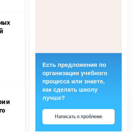
ьных
й
Есть предложения по
организации учебного
процесса или знаете,
как сделать школу
лучше?
ри и
го
Написать о проблеме