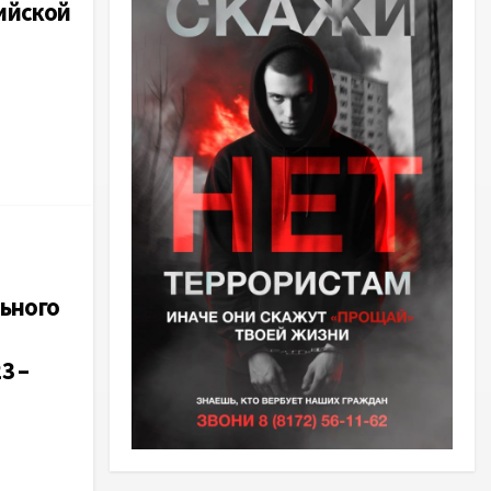
ийской
ьного
3 –