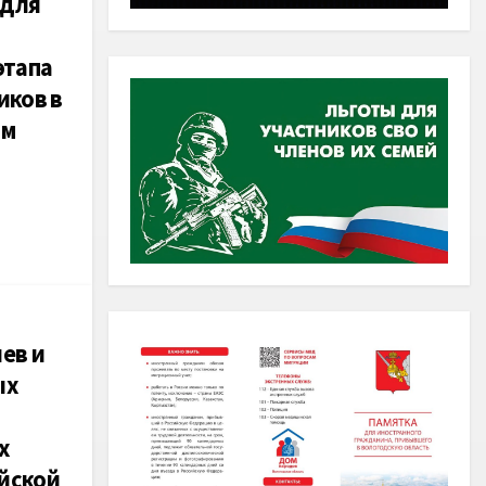
 для
этапа
иков в
ом
ев и
ых
х
ийской