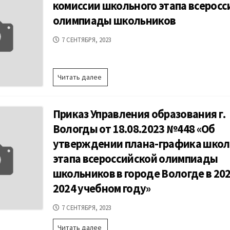
школьного
комиссии школьного этапа всеросс
по
этапа
каждому
олимпиады школьников
ВСОШ
общеобразовательному
предмету
ДАТА
7 СЕНТЯБРЯ, 2023
в
ПУБЛИКАЦИИ
2023
–
2024
Приложение
Читать далее
учебном
2.
году»
Об
апелляционной
Приказ Управления образования г.
комиссии
школьного
Вологды от 18.08.2023 №448 «Об
этапа
утверждении плана-графика школ
всероссийской
олимпиады
этапа всероссийской олимпиады
школьников
школьников в городе Вологде в 202
2024 учебном году»
ДАТА
7 СЕНТЯБРЯ, 2023
ПУБЛИКАЦИИ
Приказ
Читать далее