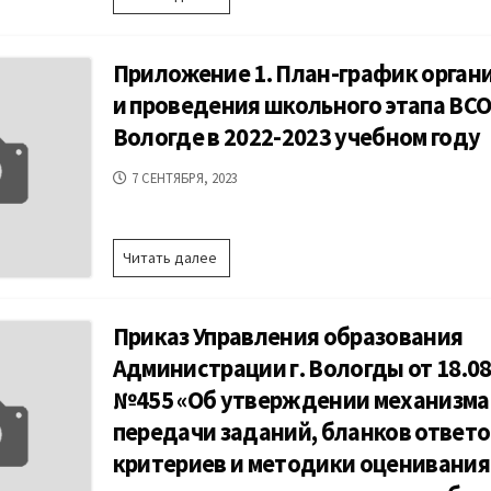
Управления
образования
г.
Приложение 1. План-график орган
Вологды
от
и проведения школьного этапа ВСОШ
18.08.2023
Вологде в 2022-2023 учебном году
№448
«Об
ДАТА
7 СЕНТЯБРЯ, 2023
утверждении
ПУБЛИКАЦИИ
плана-
графика
школьного
Приложение
Читать далее
этапа
1.
всероссийской
План-
олимпиады
график
школьников
Приказ Управления образования
организации
в
и
Администрации г. Вологды от 18.08
городе
проведения
Вологде
№455 «Об утверждении механизма
школьного
в
этапа
передачи заданий, бланков ответо
2023
ВСОШ
–
критериев и методики оценивания
в
2024
г.