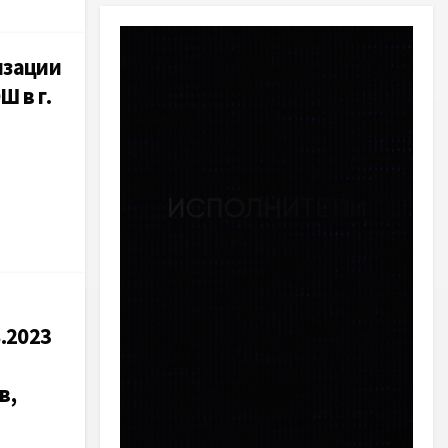
изации
 в г.
.2023
в,