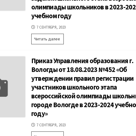
передачи
олимпиады школьников в 2023-202
заданий,
бланков
учебном году
ответов,
критериев
ДАТА
7 СЕНТЯБРЯ, 2023
и
ПУБЛИКАЦИИ
методики
Приложение
Читать далее
оценивания
1.
выполненных
Механизм
олимпиадных
передачи
работ
Приказ Управления образования г.
заданий,
для
бланков
Вологды от 18.08.2023 №452 «Об
жюри,
ответов,
входящих
утверждении правил регистрации
критериев
в
и
участников школьного этапа
комплект
методики
олимпиадных
всероссийской олимпиады школьн
оценивания
заданий
выполненных
городе Вологде в 2023-2024 учебн
школьного
олимпиадных
этапа
году»
работ
всероссийской
для
олимпиады
ДАТА
7 СЕНТЯБРЯ, 2023
жюри,
школьников
ПУБЛИКАЦИИ
входящих
в