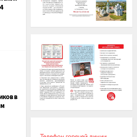
4
иков в
ом