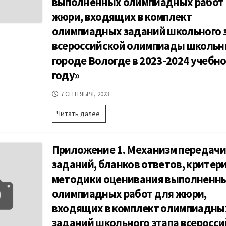
выполненных олимпиадных работ
учебном
Вологде
году»
жюри, входящих в комплект
в
2022-
олимпиадных заданий школьного 
2023
всероссийской олимпиады школьн
учебном
году
городе Вологде в 2023-2024 учебн
году»
ДАТА
7 СЕНТЯБРЯ, 2023
ПУБЛИКАЦИИ
Приказ
Читать далее
Управления
образования
Администрации
Приложение 1. Механизм передачи
г.
Вологды
заданий, бланков ответов, критери
от
методики оценивания выполненн
18.08.2023
№455
олимпиадных работ для жюри,
«Об
входящих в комплект олимпиадны
утверждении
механизма
заданий школьного этапа всеросс