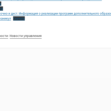
ь
ть
 очно и дист. Информация о реализации программ дополнительного образо
каникул
Скачать
вости
Новости управления